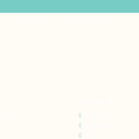
asino 412
es
Ora Santé
Blog
Recettes
t
Nos expertises
0 69 60 29
Perfusion
Oxygénothérapie
24 - 7j/7
Nutrition