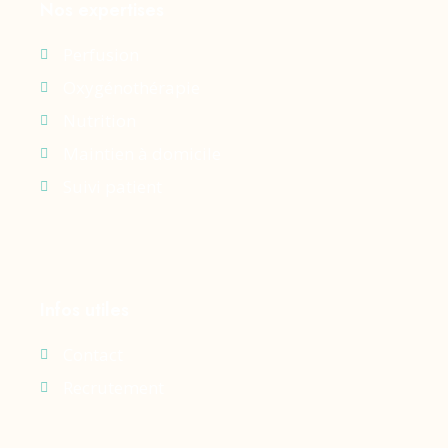
Nos expertises
Perfusion
Oxygénothérapie
Nutrition
Maintien à domicile
Suivi patient
Infos utiles
Contact
Recrutement