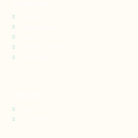
Nos expertises
Perfusion
Oxygénothérapie
Nutrition
Maintien à domicile
Suivi patient
Infos utiles
Contact
Recrutement