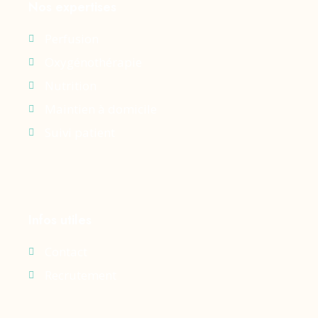
Nos expertises
Perfusion
Oxygénothérapie
Nutrition
Maintien à domicile
Suivi patient
Infos utiles
Contact
Recrutement