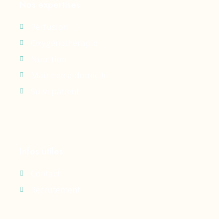
Nos expertises
Perfusion
Oxygénothérapie
Nutrition
Maintien à domicile
Suivi patient
Infos utiles
Contact
Recrutement