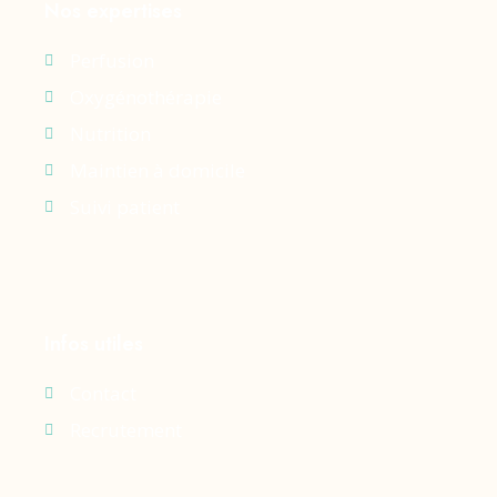
Nos expertises
Perfusion
Oxygénothérapie
Nutrition
Maintien à domicile
Suivi patient
Infos utiles
Contact
Recrutement